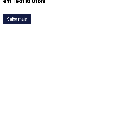
em Teófilo Otoni
Saiba mais