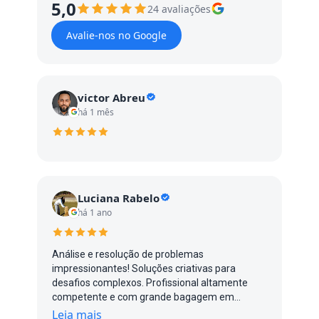
5,0
24 avaliações
Avalie-nos no Google
victor Abreu
há 1 mês
Luciana Rabelo
há 1 ano
Análise e resolução de problemas
impressionantes! Soluções criativas para
desafios complexos. Profissional altamente
competente e com grande bagagem em
grandes empresas. Foi um grande prazer poder
Leia mais