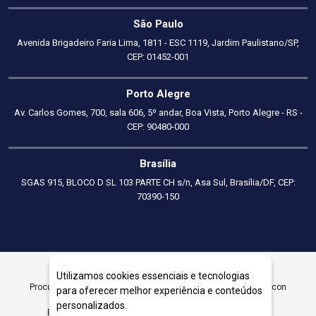
São Paulo
Avenida Brigadeiro Faria Lima, 1811 - ESC 1119, Jardim Paulistano/SP,
CEP: 01452-001
Porto Alegre
Av. Carlos Gomes, 700, sala 606, 5º andar, Boa Vista, Porto Alegre - RS -
CEP: 90480-000
Brasília
SGAS 915, BLOCO D SL 103 PARTE CH s/n, Asa Sul, Brasília/DF, CEP:
70390-150
Utilizamos cookies essenciais e tecnologias
Procurando Consultoria Empresarial em Belo Horizonte? A Parcon
para oferecer melhor experiência e conteúdos
Consultoria Empresarial é especialista em Consultoria
personalizados.
Empresarial em Belo Horizonte. Entre em Contato Agora.