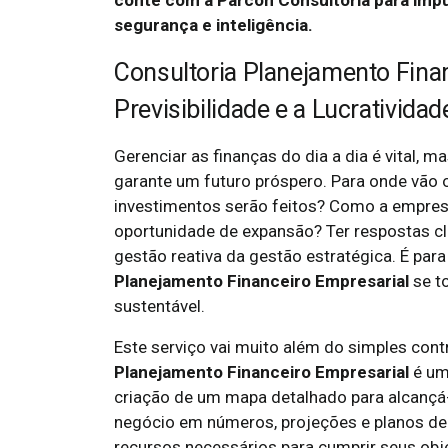
conte com a Parcon Consultoria para imp
segurança e inteligência.
Consultoria Planejamento Finan
Previsibilidade e a Lucrativida
Gerenciar as finanças do dia a dia é vital, m
garante um futuro próspero. Para onde vão
investimentos serão feitos? Como a empres
oportunidade de expansão? Ter respostas cl
gestão reativa da gestão estratégica. É par
Planejamento Financeiro Empresarial
se t
sustentável.
Este serviço vai muito além do simples cont
Planejamento Financeiro Empresarial
é um
criação de um mapa detalhado para alcançá-l
negócio em números, projeções e planos de
recursos necessários para cumprir seus obj