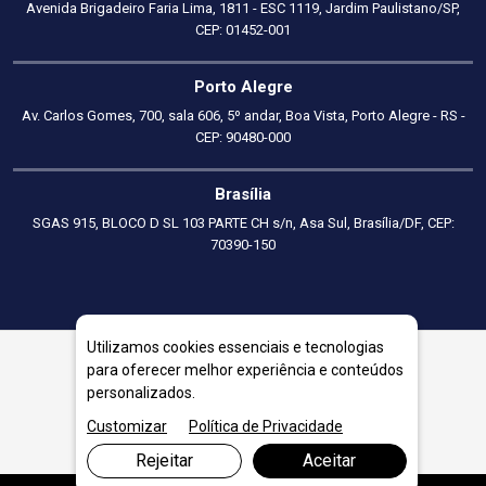
Avenida Brigadeiro Faria Lima, 1811 - ESC 1119, Jardim Paulistano/SP,
CEP: 01452-001
Porto Alegre
Av. Carlos Gomes, 700, sala 606, 5º andar, Boa Vista, Porto Alegre - RS -
CEP: 90480-000
Brasília
SGAS 915, BLOCO D SL 103 PARTE CH s/n, Asa Sul, Brasília/DF, CEP:
70390-150
Utilizamos cookies essenciais e tecnologias
para oferecer melhor experiência e conteúdos
Consultoria financeira para empresas familiares: como
personalizados.
profissionalizar a gestão
Customizar
Política de Privacidade
Rejeitar
Aceitar