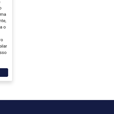
m
o
uma
nte,
ra o
ro
ilar
esso