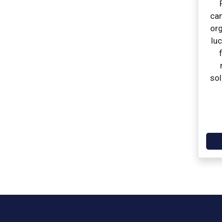
ca
org
luc
sol