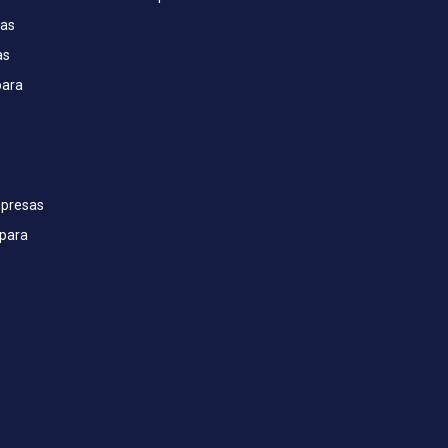
sas
as
para
mpresas
para