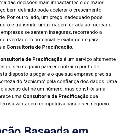
uma das decisões mais impactantes e de maior
ço bem definido pode acelerar o crescimento,
ade. Por outro lado, um preço inadequado pode
lucro e transmitir uma imagem errada ao mercado.
s empresas se sentem inseguras, recorrendo a
eu verdadeiro potencial. É exatamente para
e a
Consultoria de Precificação
.
onsultoria de Precificação
é um serviço altamente
s do seu negócio para encontrar o ponto de
e está disposto a pagar e o que sua empresa precisa
 incerteza do "achismo" pela confiança dos dados. Uma
ão apenas define um número, mas constrói uma
ferece uma
Consultoria de Precificação
que
derosa vantagem competitiva para o seu negócio.
cação Baseada em