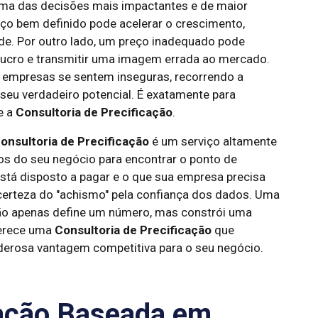
uma das decisões mais impactantes e de maior
ço bem definido pode acelerar o crescimento,
ade. Por outro lado, um preço inadequado pode
lucro e transmitir uma imagem errada ao mercado.
s empresas se sentem inseguras, recorrendo a
eu verdadeiro potencial. É exatamente para
e a
Consultoria de Precificação
.
onsultoria de Precificação
é um serviço altamente
s do seu negócio para encontrar o ponto de
e está disposto a pagar e o que sua empresa precisa
 incerteza do "achismo" pela confiança dos dados. Uma
ão apenas define um número, mas constrói uma
ferece uma
Consultoria de Precificação
que
derosa vantagem competitiva para o seu negócio.
cação Baseada em