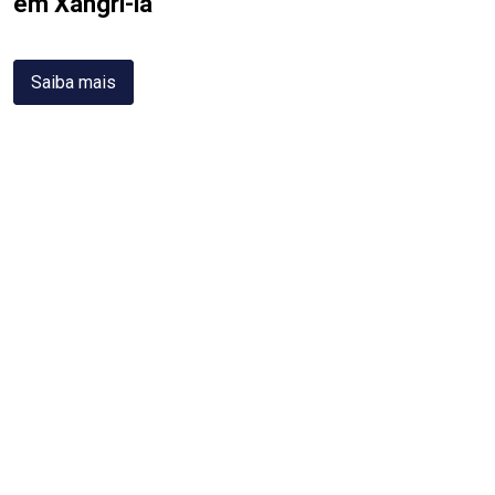
em Xangri-lá
Saiba mais