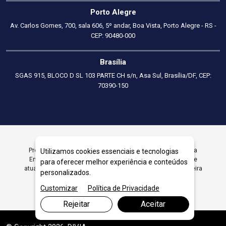
Porto Alegre
Av. Carlos Gomes, 700, sala 606, 5º andar, Boa Vista, Porto Alegre - RS -
CEP: 90480-000
Brasília
SGAS 915, BLOCO D SL 103 PARTE CH s/n, Asa Sul, Brasília/DF, CEP:
70390-150
Procurando Dicas, Notícias e Blog de Consultoria Financeira
Utilizamos cookies essenciais e tecnologias
Empresarial? A Parcon Consultoria Empresarial está sempre
para oferecer melhor experiência e conteúdos
atualizada com dicas, notícias e blog de Consultoria Financeira
personalizados.
Empresarial. Entre em Contato Agora.
Customizar
Política de Privacidade
Rejeitar
Aceitar